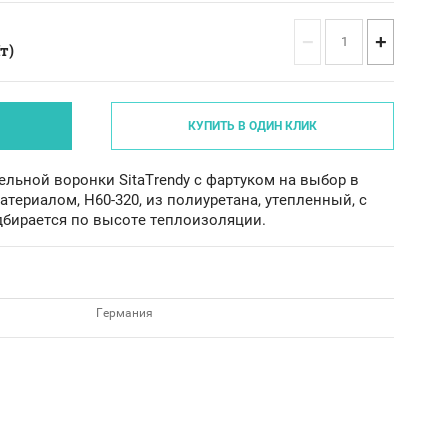
−
+
т)
КУПИТЬ В ОДИН КЛИК
льной воронки SitaTrendy с фартуком на выбор в
териалом, H60-320, из полиуретана, утепленный, с
бирается по высоте теплоизоляции.
Германия