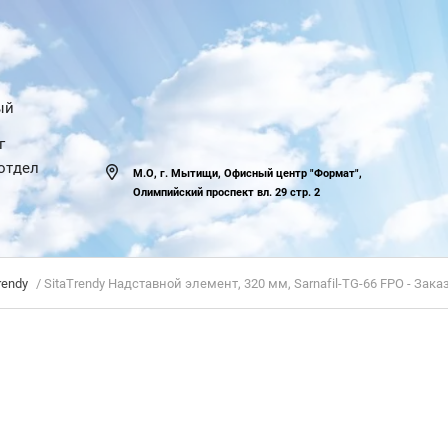
ый
г
отдел
М.О, г. Мытищи, Офисный центр "Формат",
Олимпийский проспект вл. 29 стр. 2
rendy
/ SitaTrendy Надставной элемент, 320 мм, Sarnafil-TG-66 FPO - Зак