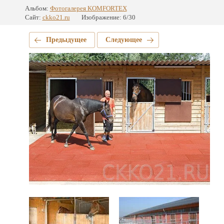
Альбом:
Фотогалерея KOMFORTEX
Сайт:
ckko21.ru
Изображение: 6/30
Предыдущее
Следующее